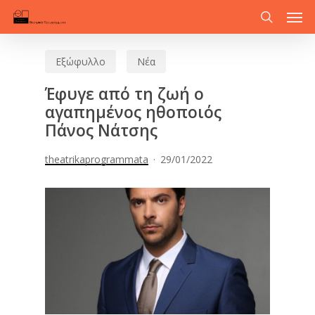
Men
Skip
to
search
main
Εξώφυλλο
Νέα
content
Έφυγε από τη ζωή ο
αγαπημένος ηθοποιός
Πάνος Νάτσης
theatrikaprogrammata
29/01/2022