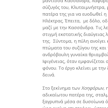
μάντισσα Κασσάνδρα, λάφυρο 
σύζυγός του, Κλυταιμνήστρα, 
πατέρα της για να ευοδωθεί η
Ηλέκτρας. Έπειτα, με δόλο, ο
μαζί με την Κασσάνδρα. Τις λ
στιγμή εκστατικής διαύγειας 
της. Σύντομα, η πύλη ανοίγει
πτώματα του συζύγου της και τ
ανδρόβουλη γυναίκα θριαμβολο
Ιφιγένειας, όταν εμφανίζεται 
φόνου. Το έργο κλείνει με τη
δεινά.
Στο ξεκίνημα των
Χοηφόρων
, 
αδικαίωτου πατέρα της, σταλ
ξαγρυπνά μέσα σε δυσοίωνα ό