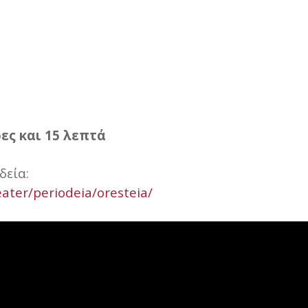
ες και 15 λεπτά
δεία:
eater/periodeia/oresteia/