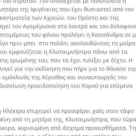
του στρατού. Τον υποδέχεται με πολυτέλεια η
μητέρα της Ιφιγένειας που έχει θυσιαστεί από τον
 εκστρατεία των Αχαιών, του Ορέστη και της
δηγεί τον Αγαμέμνονα στο λουτρό και τον δολοφονε
επτομέρειες του φόνου προλέγει η Κασσάνδρα σε μ
λίγο πριν μπει στο παλάτι ακολουθώντας τη μοίρα
 και εμφανίζεται η Κλυταιμνήστρα πάνω από τα
ης ερωμένης του, που τα έχει τυλίξει με δίχτυ. Η
γεί για την εκδίκηση που πήρε για το θάνατο τη
ο ομόκλινός της Αίγισθος και συναυτουργός του
ν δυσοίωνη προειδοποίηση του Χορού για επόμενα
η Ηλέκτρα επιχειρεί να προσφέρει χοές στον τάφο
μένη από τη μητέρα της, Κλυταιμνήστρα, που τώρ
νειρα, κυριευμένη από άσχημα προαισθήματα. Τη