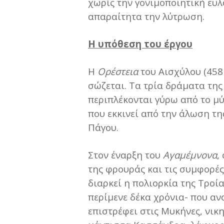
χωρίς την γονιμοποιητική ευλ
απαραίτητα την λύτρωση.
Η υπόθεση του έργου
Η
Ορέστεια
του Αισχύλου (458 
σώζεται. Τα τρία δράματα τη
περιπλέκονται γύρω από το μύ
που εκκινεί από την άλωση τη
Πάγου.
Στον έναρξη του
Αγαμέμνονα
,
της φρουράς και τις συμφορές
διαρκεί η πολιορκία της Τροί
περίμενε δέκα χρόνια- που αν
επιστρέφει στις Μυκήνες, νικη