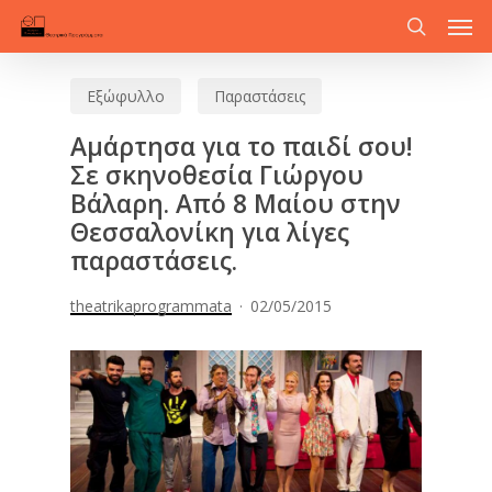
Men
Skip
to
search
main
Εξώφυλλο
Παραστάσεις
content
Αμάρτησα για το παιδί σου!
Σε σκηνοθεσία Γιώργου
Βάλαρη. Από 8 Μαίου στην
Θεσσαλονίκη για λίγες
παραστάσεις.
theatrikaprogrammata
02/05/2015