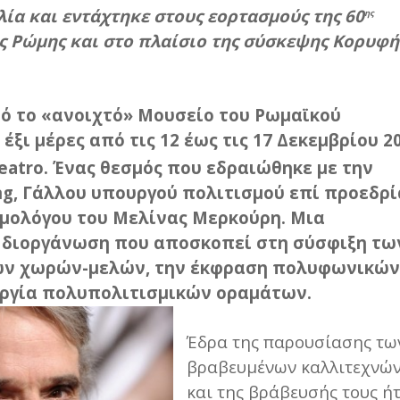
λία και εντάχτηκε στους εορτασμούς της 60
ης
ς Ρώμης και στο πλαίσιο της σύσκεψης Κορυφή
τό το «ανοιχτό» Μουσείο του Ρωμαϊκού
έξι μέρες από τις 12 έως τις 17 Δεκεμβρίου 20
Teatro. Ένας θεσμός που εδραιώθηκε με την
ng, Γάλλου υπουργού πολιτισμού επί προεδρί
 ομολόγου του Μελίνας Μερκούρη. Μια
 διοργάνωση που αποσκοπεί στη σύσφιξη τω
ων χωρών-μελών, την έκφραση πολυφωνικών
ργία πολυπολιτισμικών οραμάτων.
Έδρα της παρουσίασης τω
βραβευμένων καλλιτεχνώ
και της βράβευσής τους ή