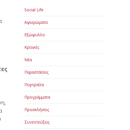
Social Life
α
Αφιερώματα
Εξώφυλλο
Κριτικές
Νέα
τες
Παραστάσεις
Πορτραίτα
Προγράμματα
νη,
α
Προσκλήσεις
ώ
Συνεντεύξεις