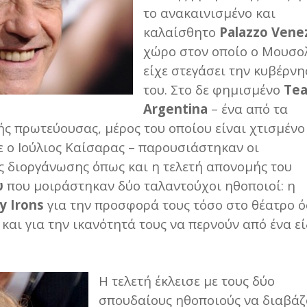
το ανακαινισμένο και
καλαίσθητο
Palazzo Vene
χώρο στον οποίο ο Μουσο
είχε στεγάσει την κυβέρν
του. Στο δε φημισμένο
Tea
Argentina
– ένα από τα
ής πρωτεύουσας, μέρος του οποίου είναι χτισμένο
 ο Ιούλιος Καίσαρας – παρουσιάστηκαν οι
ς διοργάνωσης όπως και η τελετή απονομής του
υ
που μοιράστηκαν δύο ταλαντούχοι ηθοποιοί: η
my
Irons
για την προσφορά τους τόσο στο θέατρο 
και για την ικανότητά τους να περνούν από ένα ε
Η τελετή έκλεισε με τους δύο
σπουδαίους ηθοποιούς να διαβάζ