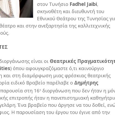
στον Τυνήσιο
Fadhel
Jaibi
,
σκηνοθέτη και διευθυντή του
Εθνικού Θεάτρου της Τυνησίας γι
 θέατρο και στην ανεξαρτησία της καλλιτεχνικής
ούς.
ΤΕΣ
διοργάνωσης είναι οι
Θεατρικές Πραγματικότη
ities
) όπου αφουγκραζόμαστε ό,τι καινούργιο
νη και στη διαμόρφωση μιας φρέσκιας θεατρικής
ορία ειδικό Βραβείο παρέλαβε ο
Δημήτρης
ή παρουσία στη 16
διοργάνωση που δεν ήταν η μό
η
ικής επιτροπής ήταν η πανεπιστημιακή καθηγήτρι
γελάρη. Ένα βραβείο που άργησε να του δοθεί, εν
ιος. Η παρουσίαση του έργου του έγινε από την