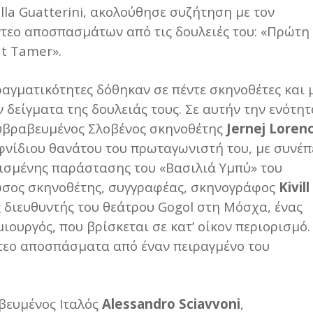
la Guatterini, ακολούθησε συζήτηση με τον
ντεο αποσπασμάτων από τις δουλειές του: «Πρώτη
eat Tamer».
αγματικότητες δόθηκαν σε πέντε σκηνοθέτες και 
 δείγματα της δουλειάς τους. Σε αυτήν την ενότητ
λυβραβευμένος Σλοβένος σκηνοθέτης
Jernej
Lorenc
φνίδιου θανάτου του πρωταγωνιστή του, με συνέπ
ισμένης παράστασης του «Βασιλιά Υμπύ» του
ώσος σκηνοθέτης, συγγραφέας, σκηνογράφος
Kivill
ς διευθυντής του θεάτρου Gogol στη Μόσχα, ένας
ιουργός, που βρίσκεται σε κατ’ οίκον περιορισμό.
τεο αποσπάσματα από έναν πειραγμένο του
αβευμένος Ιταλός
Alessandro
Sciavvoni
,