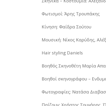
Σκηνικά – Κοστούμια: Αλεξάν
Φωτισμοί: Άρης Τρουπάκης
Κίνηση: Φαίδρα Σούτου
Μουσική: Νίκος Καρύδης, Αλέ
Hair styling Daniels
Βοηθός Σκηνοθέτη Μαρία Απα
Βοηθοί σκηνογράφου – Ενδυμα
Φωτογραφίες: Νατάσα Διαβαστ
Παίζουν: Χρήστος Σουγάρης, Ό