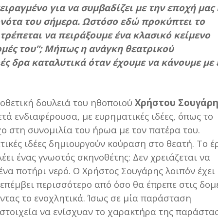
ιραγμένο για να συμβαδίζει με την εποχή μας 
ονότα του σήμερα. Ωστόσο εδώ προκύπτει το
τρέπεται να πειράξουμε ένα κλασικό κείμενο
ομές του”; Μήπως η ανάγκη θεατρικού
ς δρα καταλυτικά όταν έχουμε να κάνουμε με 
νοθετική δουλειά του ηθοποιού
Χρήστου Σουγάρ
τά ενδιαφέρουσα, με ευρηματικές ιδέες, όπως το
ίχο στη συνομιλία του ήρωα με τον πατέρα του.
τικές ιδέες δημιουργούν κούραση στο θεατή. Το έ
έει ένας γνωστός σκηνοθέτης: Δεν χρειάζεται να
 ένα ποτήρι νερό. Ο Χρήστος Σουγάρης λοιπόν έχει
ι επέμβει περισσότερο από όσο θα έπρεπε στις δομ
ντας το ενοχλητικά. Ίσως σε μία παράσταση
 στοιχεία να ενίσχυαν το χαρακτήρα της παράστα