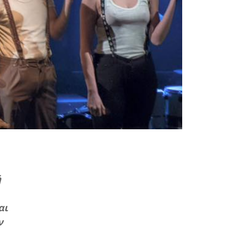
ή
αι
ν