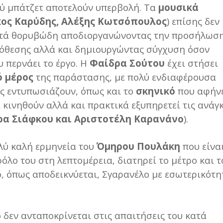
ύ μπάτζετ αποτελούν υπερβολή. Τα
μουσικά
κος Καρύδης, Αλέξης Κωτσόπουλος
) επίσης δεν
κετά θορυβώδη αποδιοργανώνοντας την προσήλωσ
υπόθεσης αλλά και δημιουργώντας σύγχυση όσον
 περνάει το έργο. Η
Φαίδρα Σούτου
έχει στήσει
ό μέρος
της παράστασης, με πολύ ενδιαφέρουσα
ς εντυπωσιάζουν, όπως και το
σκηνικό
που αφήν
 κινηθούν αλλά και πρακτικά εξυπηρετεί τις ανάγ
ρα Σιάφκου και Αριστοτέλη Καρανάνο
).
λύ καλή ερμηνεία του
Όμηρου Πουλάκη
που είνα
ρόλο του στη λεπτομέρεια, διατηρεί το μέτρο και τ
, όπως αποδεικνύεται, Σγαρανέλο με εσωτερικότη
δεν ανταποκρίνεται στις απαιτήσεις του κατά