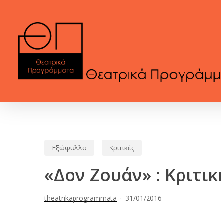
Skip
to
main
content
Εξώφυλλο
Κριτικές
«Δον Ζουάν» : Κριτι
theatrikaprogrammata
31/01/2016