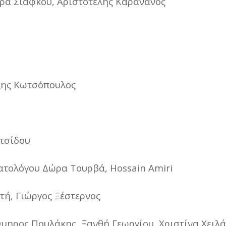
δρα Σιάφκου, Αριστοτέλης Καρανάνος
ξης Κωτσόπουλος
τσίδου
τολόγου Δώρα Τουρβά, Hossain Amiri
ή, Γιώργος Ξέστερνος
μηρος Πουλάκης, Ξανθή Γεωργίου, Χριστίνα Χειλά