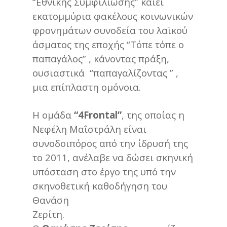
“Εθνικής Συμφιλίωσης” καίει
εκατομμύρια φακέλους κοινωνικών
φρονημάτων συνοδεία του λαϊκού
άσματος της εποχής “Τόπε τόπε ο
παπαγάλος” , κάνοντας πράξη,
ουσιαστικά “παπαγαλίζοντας ” ,
μια επίπλαστη ομόνοια.
Η ομάδα
“4Frontal”
, της οποίας η
Νεφέλη Μαΐστράλη είναι
συνοδοιπόρος από την ίδρυσή της
το 2011, ανέλαβε να δώσει σκηνική
υπόσταση στο έργο της υπό την
σκηνοθετική καθοδήγηση του
Θανάση
Ζερί