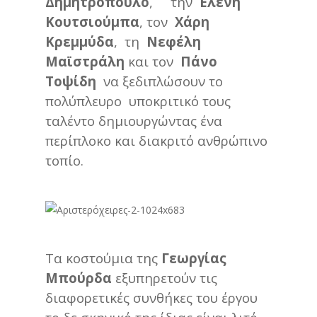
Δημητρόπουλο
, την
Ελένη
Κουτσιούμπα
, τον
Χάρη
Κρεμμύδα
, τη
Νεφέλη
Μαϊστράλη
και τον
Πάνο
Τοψίδη
να ξεδιπλώσουν το
πολύπλευρο υποκριτικό τους
ταλέντο δημιουργώντας ένα
περίπλοκο και διακριτό ανθρώπινο
τοπίο.
Τα κοστούμια της
Γεωργίας
Μπούρδα
εξυπηρετούν τις
διαφορετικές συνθήκες του έργου