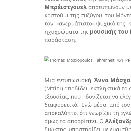
Μπρέιστγουελ
αποτυπώνουν με 
κοστούμι της συζύγου του Μόντα
τον «ανερμάτιστο» ψυχικό της κ
ηχοχρώματα της
μουσικής του
παράσταση.
Μια εντυπωσιακή
Άννα Μάσχα
(Μπίτι) αποδίδει εκπληκτικά το
εξουσίας, που ηδονίζεται να ελέ
διαφορετικό. Ενώ μέσα από τον 
αποκαλύπτει ότι γνωρίζει τη «γ
όμως τα απορρίπτει. Ο
Αλέξανδ
διώκτης, υποστηρίζει με ευαισθ