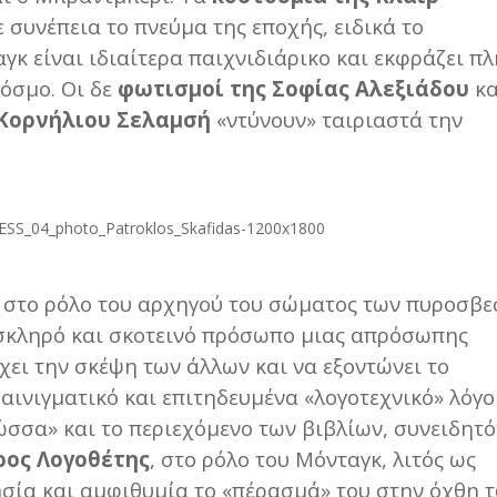
συνέπεια το πνεύμα της εποχής, ειδικά το
γκ είναι ιδιαίτερα παιχνιδιάρικο και εκφράζει π
όσμο. Οι δε
φωτισμοί της Σοφίας Αλεξιάδου
κα
 Κορνήλιου Σελαμσή
«ντύνουν» ταιριαστά την
στο ρόλο του αρχηγού του σώματος των πυροσβ
 σκληρό και σκοτεινό πρόσωπο μιας απρόσωπης
γχει την σκέψη των άλλων και να εξοντώνει το
αινιγματικό και επιτηδευμένα «λογοτεχνικό» λόγο
λώσσα» και το περιεχόμενο των βιβλίων, συνειδητ
ρος Λογοθέτης
, στο ρόλο του Μόνταγκ, λιτός ως
ησία και αμφιθυμία το «πέρασμά» του στην όχθη 