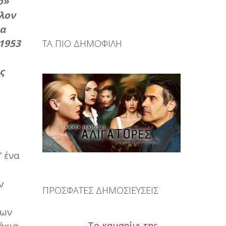
ο»
λον
μα
1953
ΤΑ ΠΙΟ ΔΗΜΟΦΙΛΗ
ς
 ένα
ν
ΠΡΟΣΦΑΤΕΣ ΔΗΜΟΣΙΕΥΣΕΙΣ
των
Το καμαρίνι της
άκια,