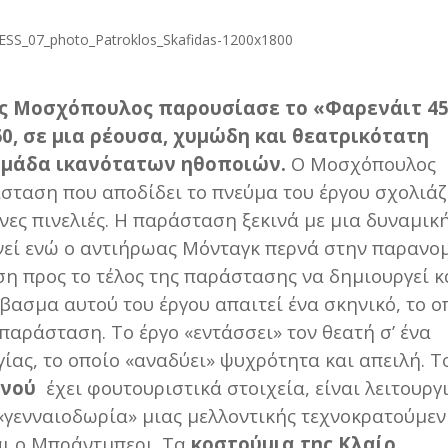
ς Μοσχόπουλος παρουσίασε το «Φαρενάιτ 4
0, σε μια ρέουσα, χυμώδη και θεατρικότατη
 ομάδα ικανότατων ηθοποιών.
Ο Μοσχόπουλος
σταση που αποδίδει το πνεύμα του έργου σχολιάζ
ες πινελιές. Η παράσταση ξεκινά με μια δυναμική
νεί ενώ ο αντιήρωας Μόνταγκ περνά στην παρανομ
άση προς το τέλος της παράστασης να δημιουργεί 
ασμα αυτού του έργου απαιτεί ένα σκηνικό, το ο
αράσταση. Το έργο «εντάσσει» τον θεατή σ’ ένα
ίας, το οποίο «αναδύει» ψυχρότητα και απειλή. Τ
ανού
έχει φουτουριστικά στοιχεία, είναι λειτουργ
 «γενναιοδωρία» μιας μελλοντικής τεχνοκρατούμεν
αι ο Μπράντμπερι. Τα
κοστούμια της Κλαίρ