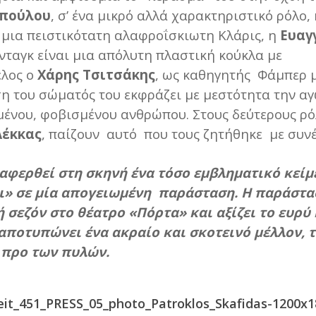
οπούλου
, σ’ ένα μικρό αλλά χαρακτηριστικό ρόλο, 
 μια πειστικότατη αλαφροΐσκιωτη Κλάρις, η
Ευαγ
ταγκ είναι μια απόλυτη πλαστική κούκλα με
έλος ο
Χάρης Τσιτσάκης
, ως καθηγητής Φάμπερ μ
ση του σώματός του εκφράζει με μεστότητα την α
μένου, φοβισμένου ανθρώπου. Στους δεύτερους ρ
Λέκκας
, παίζουν αυτό που τους ζητήθηκε με συνέ
αφερθεί στη σκηνή ένα τόσο εμβληματικό κείμ
ι» σε μία απογειωμένη παράσταση. Η παράστα
 σεζόν στο θέατρο «Πόρτα» και αξίζει το ευρύ
αποτυπώνει ένα ακραίο και σκοτεινό μέλλον, 
 προ των πυλών.