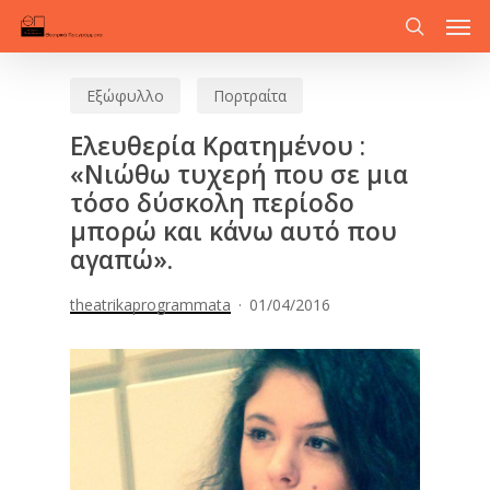
Men
Skip
to
search
main
Εξώφυλλο
Πορτραίτα
content
Ελευθερία Κρατημένου :
«Νιώθω τυχερή που σε μια
τόσο δύσκολη περίοδο
μπορώ και κάνω αυτό που
αγαπώ».
theatrikaprogrammata
01/04/2016