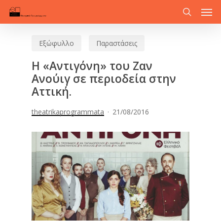
Men
Skip
to
search
main
Εξώφυλλο
Παραστάσεις
content
Η «Αντιγόνη» του Ζαν
Ανούιγ σε περιοδεία στην
Αττική.
theatrikaprogrammata
21/08/2016