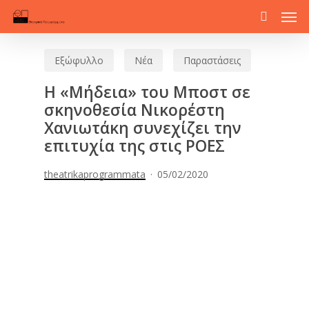
Men
Skip
to
search
main
Εξώφυλλο
Νέα
Παραστάσεις
content
Η «Μήδεια» του Μποστ σε
σκηνοθεσία Νικορέστη
Χανιωτάκη συνεχίζει την
επιτυχία της στις ΡΟΕΣ
theatrikaprogrammata
05/02/2020