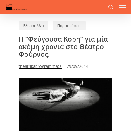
Men
Skip
to
search
main
Εξώφυλλο
Παραστάσεις
content
Η “Φεύγουσα Κόρη” για μία
ακόμη χρονιά στο Θέατρο
Φούρνος.
theatrikaprogrammata
29/09/2014