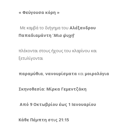
« Φεύγουσα κόρη »
Με καμβά το διήγημα του
Αλέξανδρου
Παπαδιαμάντη ‘
Μια ψυχή
’
πλέκονται στους ήχους του κλαρίνου και
ξετυλίγονται
παραμύθια
,
νανουρίσματα
και
μοιρολόγια
Σκηνοθεσία: Μίρκα Γεμεντζάκη
Από 9 Οκτωβρίου έως 1 Ιανουαρίου
Κάθε Πέμπτη στις 21:15