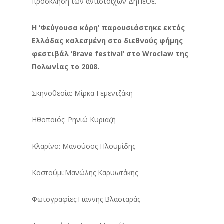
πρόσκληση των αντίστοιχων ΔηΠεΘε.
Η ‘Φεύγουσα κόρη’ παρουσιάστηκε εκτός
Ελλάδας καλεσμένη στο διεθνούς φήμης
φεστιβάλ ‘Brave festival’ στο Wroclaw της
Πολωνίας το 2008.
Σκηνοθεσία: Μίρκα Γεμεντζάκη
Ηθοποιός: Ρηνιώ Κυριαζή
Κλαρίνο: Μανούσος Πλουμίδης
Κοστούμι:Μανώλης Καρυωτάκης
Φωτογραφίες:Γιάννης Βλασταράς