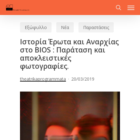
Men
Skip
to
search
main
Εξώφυλλο
Νέα
Παραστάσεις
content
Ιστορία Έρωτα και Αναρχίας
στο BIOS : Παράταση και
αποκλειστικές
φωτογραφίες.
theatrikaprogrammata
20/03/2019