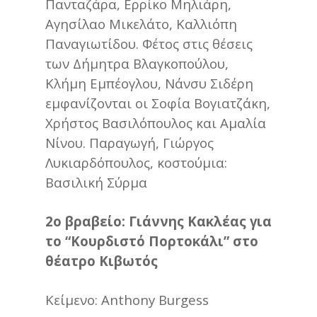
Πανταζάρα, Ερρίκο Μηλιάρη,
Αγησίλαο Μικελάτο, Καλλιόπη
Παναγιωτίδου. Φέτος στις θέσεις
των Δήμητρα Βλαγκοπούλoυ,
Kλήμη Εμπέογλου, Νάνσυ Σιδέρη
εμφανίζονται οι Σοφία Βογιατζάκη,
Χρήστος Βασιλόπουλος και Αμαλία
Νίνου. Παραγωγή, Γιώργος
Λυκιαρδόπουλος, κοστούμια:
Βασιλική Σύρμα
2ο βραβείο: Γιάννης Κακλέας για
το “Κουρδιστό Πορτοκάλι” στο
θέατρο Κιβωτός
Κείμενο: Anthony Burgess