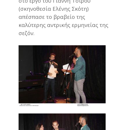
στο έργο του Γιάννη Τσίρου
(σκηνοθεσία Ελένης Σκότη)
απέσπασε το βραβείο της
καλύτερης αντρικής ερμηνείας της
σεζόν.