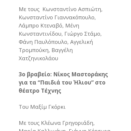
Με τους Κωνσταντίνο Ασπιώτη,
Κωνσταντίνο Γιαννακόπουλο,
Λάμπρο Κτεναβό, Μένη
Κωνσταντινίδου, Γιώργο Στάμο,
Φάνη Παυλόπουλο, Αγγελική
Τρομπούκη, Βαγγέλη
Χατζηνικολάου
3ο βραβείο: Νίκος Μαστοράκης
για τα “Παιδιά του Ήλιου” στο
θέατρο Τέχνης
Του Μαξίμ Γκόρκι
Με τους Κλέωνα Γρηγοριάδη,
Μαρία Καλλιμάνη, Γιάννη Κότσιφα,