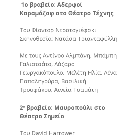
1ο βραβείο: Αδερφοί
Καραμάζοφ στο Θέατρο Τέχνης
Του Φίοντορ Ντοστογιέφσκι
Σκηνοθεσία: Νατάσα Τριανταφύλλη
Με τους Αντίνοο Αλμπάνη, Μπάμπη
Γαλιατσάτο, Λάζαρο
Γεωργακόπουλο, Μελέτη Ηλία, Λένα
Παπαληγούρα, Βασιλική
Τρουφάκου, Αινεία Τσαμάτη
2
βραβείο: Μαυροπούλι στο
ο
Θέατρο Σημείο
Του David Harrower