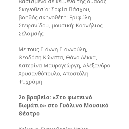
Βασισμένα σε κείμενα της ομάδας
Σκηνοθεσία: Σοφία Πάσχου,
βοηθός σκηνοθέτη: Εριφύλη
Στεφανίδου, μουσική: Κορνήλιος
Σελαμσής
Με τους Γιάννη Γιαννούλη,
Θεοδόση Κώνστα, Θάνο Λέκκα,
Κατερίνα Μαυρογεώργη, Αλέξανδρο
Χρυσανθόπουλο, Αποστόλη
Ψυχράμη
2ο βραβείο: «Στο φωτεινό
δωμάτιο» στο Γυάλινο Μουσικό
Θέατρο