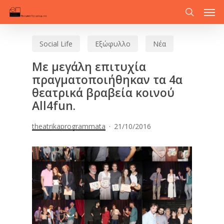
Men
Skip
to
search
main
Social Life
Εξώφυλλο
Νέα
content
Με μεγάλη επιτυχία
πραγματοποιήθηκαν τα 4α
θεατρικά βραβεία κοινού
All4fun.
theatrikaprogrammata
21/10/2016