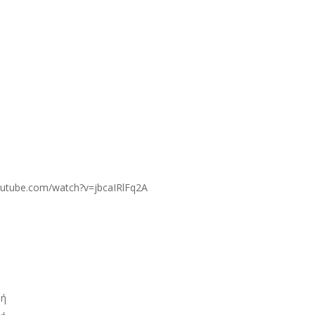
utube.com/watch?v=jbcaIRlFq2A
νή