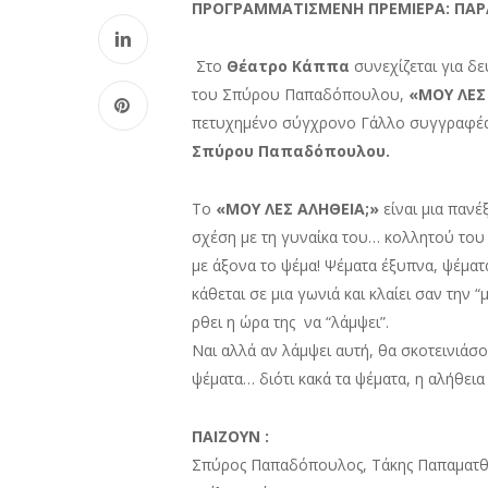
ΠΡΟΓΡΑΜΜΑΤΙΣΜΕΝΗ ΠΡΕΜΙΕΡΑ: ΠΑΡ
Στο
Θέατρο Κάππα
συνεχίζεται για δ
του Σπύρου Παπαδόπουλου,
«ΜΟΥ ΛΕΣ
πετυχημένο σύγχρονο Γάλλο συγγραφέα,
Σπύρου Παπαδόπουλου.
Το
«ΜΟΥ ΛΕΣ ΑΛΗΘΕΙΑ
;
»
είναι μια πανέ
σχέση με τη γυναίκα του… κολλητού του 
με άξονα το ψέμα! Ψέματα έξυπνα, ψέματα
κάθεται σε μια γωνιά και κλαίει σαν την 
ρθει η ώρα της να “λάμψει”.
Ναι αλλά αν λάμψει αυτή, θα σκοτεινιάσ
ψέματα… διότι κακά τα ψέματα, η αλήθεια
ΠΑΙΖΟΥΝ :
Σπύρος Παπαδόπουλος, Τάκης Παπαματθαί