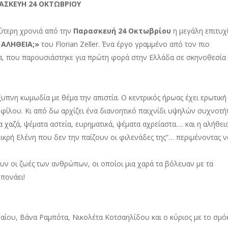
ΑΣΚΕΥΗ 24 ΟΚΤΩΒΡΙΟΥ
εύτερη χρονιά από την
Παρασκευή 24 Οκτωβρίου
η μεγάλη επιτυχ
 ΑΛΗΘΕΙΑ
;
»
του Florian Zeller. Ένα έργο γραμμένο από τον πιο
 που παρουσιάστηκε για πρώτη φορά στην Ελλάδα σε σκηνοθεσία
ξυπνη κωμωδία με θέμα την απιστία. Ο κεντρικός ήρωας έχει ερωτική
φίλου. Κι από δω αρχίζει ένα διανοητικό παιχνίδι υψηλών συχνοτ
 χαζά, ψέματα αστεία, ευρηματικά, ψέματα αχρείαστα…. και η αλήθει
“μικρή Ελένη που δεν την παίζουν οι φιλενάδες της”… περιμένοντας ν
ουν οι ζωές των ανθρώπων, οι οποίοι μια χαρά τα βόλευαν με τα
 πονάει!
ου, Βάνα Ραμπότα, Νικολέτα Κοτσαηλίδου και ο κύριος με το σμόκ