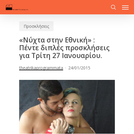
Men
Skip
to
search
main
Προσκλήσεις
content
«Νύχτα στην Εθνική» :
Πέντε διπλές προσκλήσεις
για Τρίτη 27 Ιανουαρίου.
theatrikaprogrammata
24/01/2015