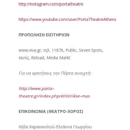
http://instagram.com/portatheatre
https://www.youtube.com/user/PortaTheatreAthens
ΠΡΟΠΩΛΗΣΗ
ΕΙΣΙΤΗΡΙΩΝ
www.viva.gr, τηλ. 11876, Public, Seven Spots,
Ιανός, Reload, Media Markt
Για να κρατήσεις την Πόρτα ανοιχτή:
http
://
www
.
porta
–
theatre
.
gr
/
index
.
php
/
el
/
stirikse
–
mas
ΕΠΙΚΟΙΝΩΝΙΑ (ΘΕΑΤΡΟ-ΧΟΡΟΣ)
Λήδα Καρανικολού-Ελεάννα Γεωργίου