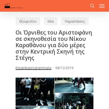
Men
Skip
to
search
main
Εξώφυλλο
Νέα
Παραστάσεις
content
Οι Όρνιθες του Αριστοφάνη
σε σκηνοθεσία του Νίκου
Καραθάνου για δύο μέρες
στην Κεντρική Σκηνή της
Στέγης
theatrikaprogrammata
08/12/2019