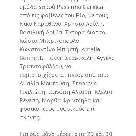
ομάδα χορού Passinho Carioca,
από τις φαβέλες του Ρίο, με τους
Νίκο Καραθάνο, Χρήστο Λούλη,
Βασιλική Δρίβα, Έκτορα Λιάτσο,
Κώστα Μπερικόπουλο,
Κωνσταντίνο Μπιμπή, Amalia
Bennett, Γιάννη Σεβδικαλή, Άγγελο
Τριανταφύλλου, να
περιστοιχίζονται πλέον από τους
Αμαλία Μουτούση, Στεφανία
Γουλιώτη, Θανάση Αλευρά, Κλέλια
Ρένεση, Μάρθα Φριντζήλα και
φυσικά, τους μουσικούς επί
σκηνής.
Για δύο μόνο μέρες, στις 29 και 30