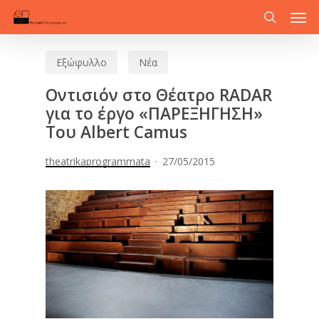
Men
Skip
to
search
main
Εξώφυλλο
Νέα
content
Οντισιόν στο Θέατρο RADAR
για το έργο «ΠΑΡΕΞΗΓΗΣΗ»
Του Albert Camus
theatrikaprogrammata
27/05/2015