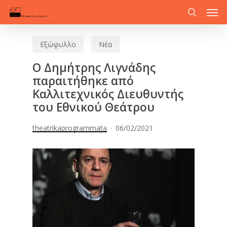
Men
Skip
to
search
main
Εξώφυλλο
Νέα
content
Ο Δημήτρης Λιγνάδης
παραιτήθηκε από
Καλλιτεχνικός Διευθυντής
του Εθνικού Θεάτρου
theatrikaprogrammata
06/02/2021