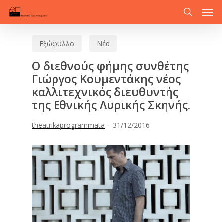
Men
Skip
to
search
main
Εξώφυλλο
Νέα
content
Ο διεθνούς φήμης συνθέτης
Γιώργος Κουμεντάκης νέος
καλλιτεχνικός διευθυντής
της Εθνικής Λυρικής Σκηνής.
theatrikaprogrammata
31/12/2016