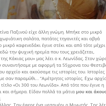
τίνα Παξινού είχε άλλη γνώμη. Μπήκε στο μικρό
 χωριάτικη σαλάτα, πατάτες τηγανιτές και αβγά
ο μικρό καφενεδάκι έγινε στέκι και από τότε μέχρι
εδώ την ψυχική ηρεμία που τους χρειάζεται,
της Κάκιας μου» μας λέει ο κ. Λεωνίδας. Στον χώρ
ον συναντήσαμε με αφορμή τα 55χρονα του Φεστιβ
 αρχείο και ακούσαμε τις ιστορίες του. Ιστορίες
ε σαν παραμύθι… “Αμέτρητες ιστορίες. ΄Εχω αρχί
τίτλο «Οι 300 του Λεωνίδα». Από τότε που έγινε η
ι και σήμερα. Είδαν πολλά τα μάτια
μου και άκου
ς
λλας. Την έφερε ένα μεσημέρι ο Μινωτής. Της λέε