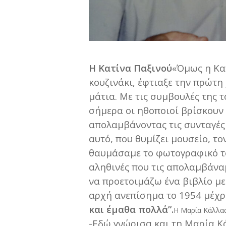
Η Κατίνα Παξινού
«Όμως η Κα
κουζινάκι, έφτιαξε την πρώτη
μάτια. Με τις συμβουλές της τ
σήμερα οι ηθοποιοί βρίσκουν 
απολαμβάνοντας τις συνταγές 
αυτό, που θυμίζει μουσείο, τ
θαυμάσαμε το φωτογραφικό του
αληθινές που τις απολαμβάναμ
να προετοιμάζω ένα βιβλίο με 
αρχή ανεπίσημα το 1954 μέχρ
και έμαθα πολλά”.
Η Μαρία Κάλλα
-Εδώ γνώρισα και τη Μαρία Κά