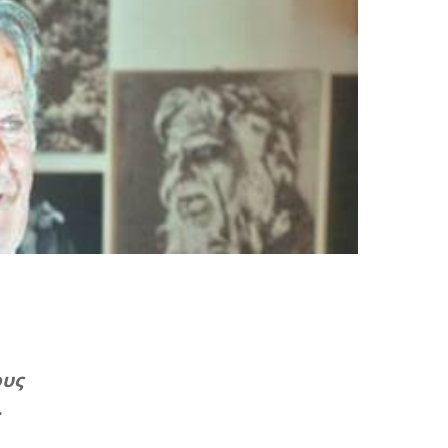
ους
.