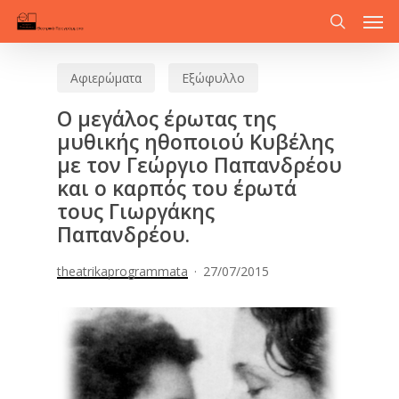
Men
Skip
to
search
main
Αφιερώματα
Εξώφυλλο
content
Ο μεγάλος έρωτας της
μυθικής ηθοποιού Κυβέλης
με τον Γεώργιο Παπανδρέου
και ο καρπός του έρωτά
τους Γιωργάκης
Παπανδρέου.
theatrikaprogrammata
27/07/2015