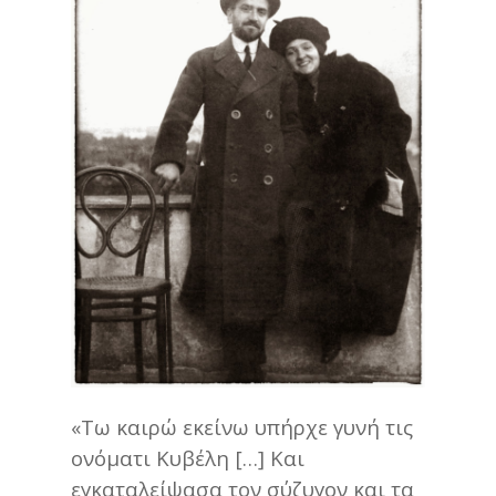
«Τω καιρώ εκείνω υπήρχε γυνή τις
ονόματι Κυβέλη […] Και
εγκαταλείψασα τον σύζυγον και τα