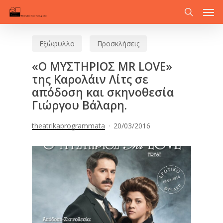
Men
Skip
to
search
main
Εξώφυλλο
Προσκλήσεις
content
«Ο ΜΥΣΤΗΡΙΟΣ MR LOVE»
της Καρολάιν Λίτς σε
απόδοση και σκηνοθεσία
Γιώργου Βάλαρη.
theatrikaprogrammata
20/03/2016