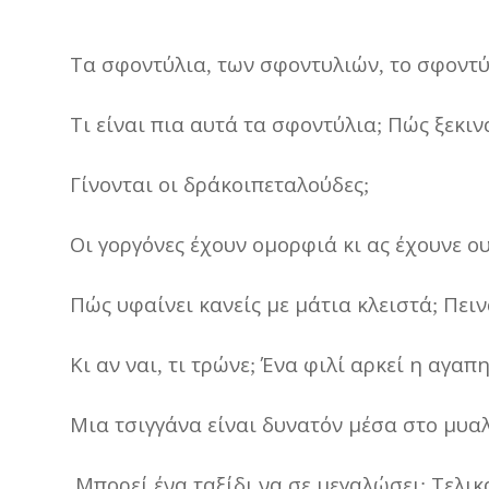
Τα
σφοντύλια
των
σφοντυλιών
το
σφοντύ
,
,
Τι
είναι
πια
αυτά
τα
σφοντύλια
Πώς
ξεκιν
;
Γίνονται
οι
δράκοιπεταλούδες
;
Οι
γοργόνες
έχουν
ομορφιά
κι
ας
έχουνε
ο
Πώς
υφαίνει
κανείς
με
μάτια
κλειστά
Πειν
;
Κι
αν
ναι
τι
τρώνε
Ένα
φιλί
αρκεί
η
αγαπη
,
;
Μια
τσιγγάνα
είναι
δυνατόν
μέσα
στο
μυα
Μπορεί
ένα
ταξίδι
να
σε
μεγαλώσει
Τελικ
;