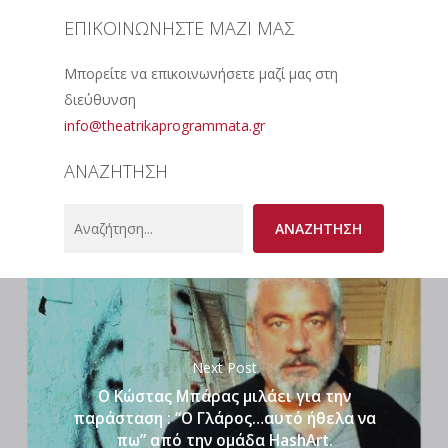
ΕΠΙΚΟΙΝΩΝΗΣΤΕ ΜΑΖΙ ΜΑΣ
Μπορείτε να επικοινωνήσετε μαζί μας στη
διεύθυνση
info@theatrikaprogrammata.gr
ΑΝΑΖΗΤΗΣΗ
Search
ΑΝΑΖΗΤΗΣΗ
Next Post
Ο Κώστας Μπάρας μιλάει για την
παράσταση : “Ο Γλάρος…αυτό ήθελα να
πω” από την ομάδα HashArt.