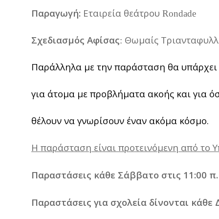
Παραγωγή
:
Εταιρεία
θεάτρου
Rondade
Σχεδιασμός
Αφίσας
Θωμαίς
Τριανταφυλλ
:
Παράλληλα
με
την
παράσταση
θα
υπάρχει
για
άτομα
με
προβλήματα
ακοής
και
για
ό
θέλουν
να
γνωρίσουν
έναν
ακόμα
κόσμο
.
Η
παράσταση
είναι
προτεινόμενη
από
το
Υ
Παραστάσεις
κάθε
Σάββατο
στις
11:00
π
.
Παραστάσεις
για
σχολεία
δίνονται
κάθε