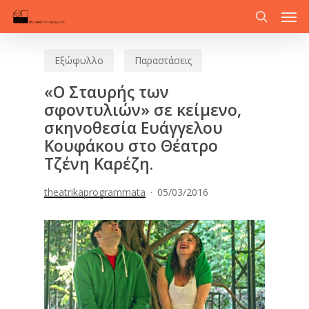
Men
Skip
to
search
main
Εξώφυλλο
Παραστάσεις
content
«Ο Σταυρής των
σφοντυλιών» σε κείμενο,
σκηνοθεσία Ευάγγελου
Κουφάκου στο Θέατρο
Τζένη Καρέζη.
theatrikaprogrammata
05/03/2016