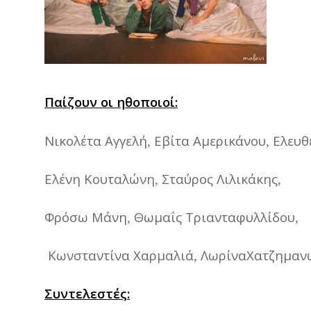
Παίζουν
οι
ηθοποιοί
:
Νικολέτα
Αγγελή
Εβίτα
Αμερικάνου
Ελευθ
,
,
Ελένη
Κουταλώνη
Σταύρος
Λιλικάκης
,
,
Φρόσω
Μάνη
Θωμαΐς
Τριανταφυλλίδου
,
,
Κωνσταντίνα
Χαρμαλιά
ΛωρίναΧατζημαν
,
Συντελεστές
: