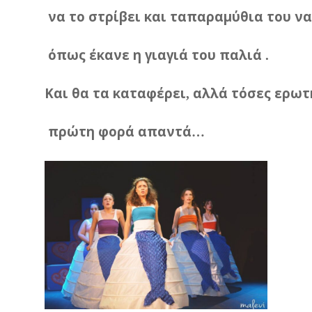
να
το
στρίβει
και
ταπαραμύθια
του
να
όπως
έκανε
η
γιαγιά
του
παλιά
.
Και
θα
τα
καταφέρει
αλλά
τόσες
ερωτ
,
πρώτη
φορά
απαντά
…