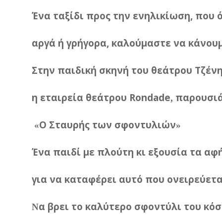
Ένα
ταξίδι
προς
την
ενηλικίωση
,
που
αργά
ή
γρήγορα
,
καλούμαστε
να
κάνου
Στην
παιδική
σκηνή
του
θεάτρου
Τζέν
η
εταιρεία
θεάτρου
Rondade
παρουσιά
,
Ο
Σταυρής
των
σφοντυλιών
«
»
Ένα
παιδί
με
πλούτη
κι
εξουσία
τα
αφή
για
να
καταφέρει
αυτό
που
ονειρεύετα
α
βρει
το
καλύτερο
σφοντύλι
του
κόσ
Ν