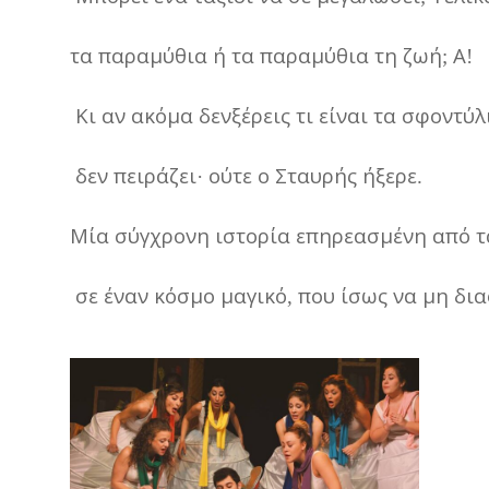
τα
παραμύθια
ή
τα
παραμύθια
τη
ζωή
Α
;
!
Κι
αν
ακόμα
δενξέρεις
τι
είναι
τα
σφοντύλ
δεν
πειράζει
ούτε
ο
Σταυρής
ήξερε
·
.
Μία
σύγχρονη
ιστορία
επηρεασμένη
από
τ
σε
έναν
κόσμο
μαγικό
που
ίσως
να
μη
δια
,