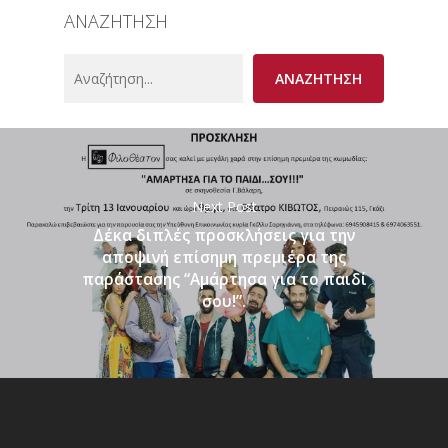
ΑΝΑΖΗΤΗΣΗ
Search
ΑΝΑΖΗΤΗΣΗ
Next Post
Δέκα διπλές προσκλήσεις για την
αποψινή επίσημη πρεμιέρα της
παράστασης “Αμάρτησα για το παιδί
σου!”.