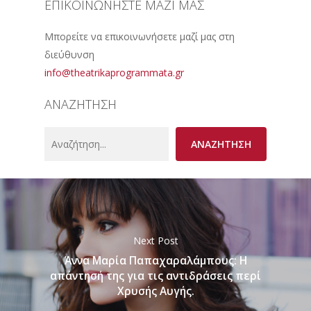
ΕΠΙΚΟΙΝΩΝΗΣΤΕ ΜΑΖΙ ΜΑΣ
Μπορείτε να επικοινωνήσετε μαζί μας στη
διεύθυνση
info@theatrikaprogrammata.gr
ΑΝΑΖΗΤΗΣΗ
Search
ΑΝΑΖΗΤΗΣΗ
Next Post
Άννα Μαρία Παπαχαραλάμπους: Η
απάντησή της για τις αντιδράσεις περί
Χρυσής Αυγής.