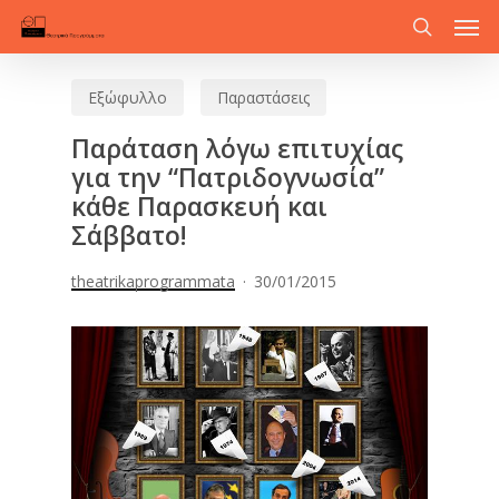
Men
Skip
to
search
main
Εξώφυλλο
Παραστάσεις
content
Παράταση λόγω επιτυχίας
για την “Πατριδογνωσία”
κάθε Παρασκευή και
Σάββατο!
theatrikaprogrammata
30/01/2015