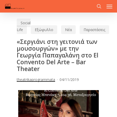
Men
Skip
to
search
main
Social
content
Life
Εξώφυλλο
Νέα
Παραστάσεις
«Σεργιάνι στη γειτονιά των
μουσουργών» με την
Γεωργία Παπαγαλάνη στο El
Convento Del Arte – Bar
Theater
theatrikaprogrammata
04/11/2019