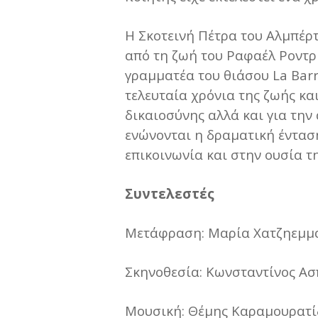
Η Σκοτεινή Πέτρα του Αλμπέρτ
από τη ζωή του Ραφαέλ Ροντρ
γραμματέα του θιάσου La Βar
τελευταία χρόνια της ζωής κα
δικαιοσύνης αλλά και για την
ενώνονται η δραματική έντασ
επικοινωνία και στην ουσία τη
Συντελεστές
Μετάφραση: Μαρία Χατζηεμμ
Σκηνοθεσία: Κωνσταντίνος Α
Μουσική: Θέμης Καραμουρατί