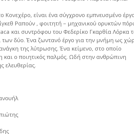
ο Κονεχέρο, είναι ένα σύγχρονο εμπνευσμένο έργ
ίγκεθ Ραπούν , φοιτητή – μηχανικού ορυκτών πόρ
raca και συντρόφου του Φεδερίκο Γκαρθία Λόρκα 
ι των δύο. Ένα ζωντανό έργο για την μνήμη ως χώ
 ανάγκη της λύτρωσης. Ένα κείμενο, στο οποίο
η και ο ποιητικός παλμός. Ωδή στην ανθρώπινη
ς ελευθερίας.
ανουήλ
σπιώτης
δης