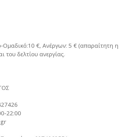
ό-Ομαδικό:10 €, Ανέργων: 5 € (απαραίτητη η
ι του δελτίου ανεργίας.
ΤΟΣ
427426
00-22:00
.gr