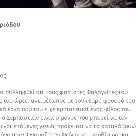
ριόδου
0
0
ος.
ι συλληφθεί απ’ τους φασίστες Φαλαγγίτες του
ες του ώρες, αντιμέτωπος με τον νεαρό φρουρό του
ά έργα που του είχε εμπιστευτεί ένας φίλος του
 ο Σεμπαστιάν είναι ο μόνος που μπορεί να τον
 «οι επόμενες γενιές πρόκειται να τα καταλάβουν»
χρόνο πριν. Ονομαζόταν Φεδερίκο Γκαρθία Λόρκα.