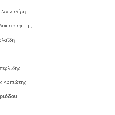
α Δουλαδίρη
Λυκοτραφίτης
ολαΐδη
μπερλίδης
ς Ασπιώτης
ριόδου