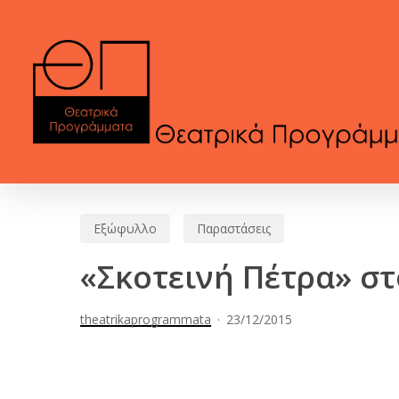
Skip
to
main
content
Εξώφυλλο
Παραστάσεις
«Σκοτεινή Πέτρα» στ
theatrikaprogrammata
23/12/2015