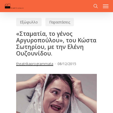
Men
Skip
to
search
main
Εξώφυλλο
Παραστάσεις
content
«Σταματία, το γένος
Αργυροπούλου», του Κώστα
Σωτηρίου, με την Ελένη
Ουζουνίδου.
theatrikaprogrammata
08/12/2015