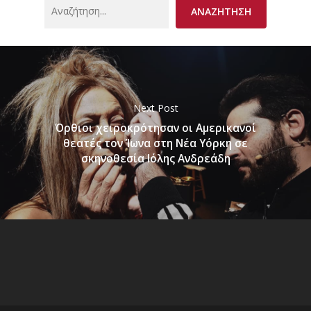
Search
ΑΝΑΖΗΤΗΣΗ
Next Post
Όρθιοι χειροκρότησαν οι Αμερικανοί
θεατές τον Ίωνα στη Νέα Υόρκη σε
σκηνοθεσία Ιόλης Ανδρεάδη