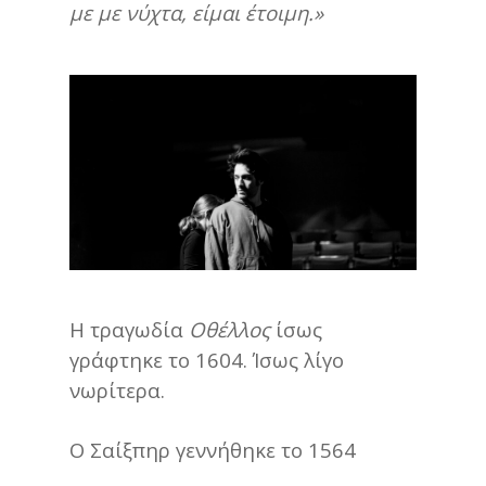
με με νύχτα, είμαι έτοιμη.»
Η τραγωδία
Οθέλλος
ίσως
γράφτηκε το 1604. Ίσως λίγο
νωρίτερα.
Ο Σαίξπηρ γεννήθηκε το 1564