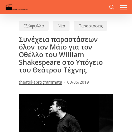
Men
Skip
to
search
main
Εξώφυλλο
Νέα
Παραστάσεις
content
Συνέχεια παραστάσεων
όλον τον Μάιο για τον
Οθέλλο του William
Shakespeare στο Υπόγειο
του Θεάτρου Τέχνης
theatrikaprogrammata
03/05/2019