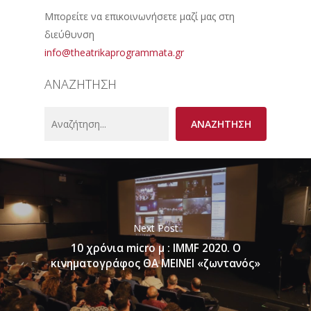
Μπορείτε να επικοινωνήσετε μαζί μας στη
διεύθυνση
info@theatrikaprogrammata.gr
ΑΝΑΖΗΤΗΣΗ
Search
ΑΝΑΖΗΤΗΣΗ
Next Post
10 χρόνια micro μ : IMΜF 2020. Ο
κινηματογράφος ΘΑ ΜΕΙΝΕΙ «ζωντανός»