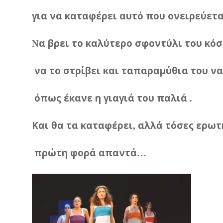
για
να
καταφέρει
αυτό
που
ονειρεύετα
α
βρει
το
καλύτερο
σφοντύλι
του
κόσ
Ν
να
το
στρίβει
και
ταπαραμύθια
του
να
όπως
έκανε
η
γιαγιά
του
παλιά
.
Και
θα
τα
καταφέρει
αλλά
τόσες
ερωτ
,
πρώτη
φορά
απαντά
…