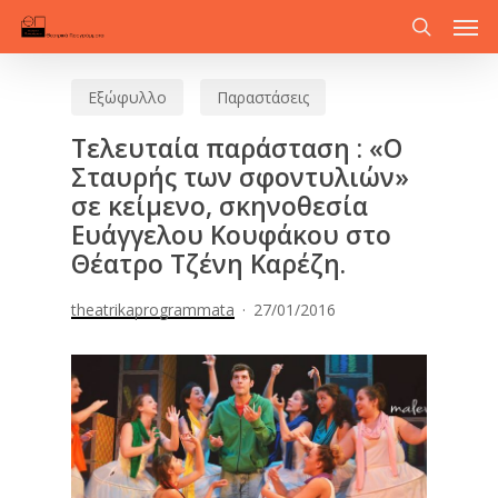
Men
Skip
to
search
main
Εξώφυλλο
Παραστάσεις
content
Τελευταία παράσταση : «Ο
Σταυρής των σφοντυλιών»
σε κείμενο, σκηνοθεσία
Ευάγγελου Κουφάκου στο
Θέατρο Τζένη Καρέζη.
theatrikaprogrammata
27/01/2016