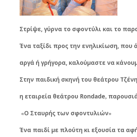
Στρίψε
,
γύρνα
το
σφοντύλι
και
το
παρ
Ένα
ταξίδι
προς
την
ενηλικίωση
,
που
αργά
ή
γρήγορα
,
καλούμαστε
να
κάνου
Στην
παιδική
σκηνή
του
θεάτρου
Τζέν
η
εταιρεία
θεάτρου
Rondade
παρουσιά
,
Ο
Σταυρής
των
σφοντυλιών
«
»
Ένα
παιδί
με
πλούτη
κι
εξουσία
τα
αφή