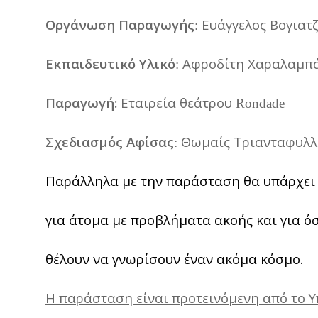
Οργάνωση
Παραγωγής
Ευάγγελος
Βογιατ
:
Εκπαιδευτικό
Υλικό
Αφροδίτη
Χαραλαμπ
:
Παραγωγή
:
Εταιρεία
θεάτρου
Rondade
Σχεδιασμός
Αφίσας
Θωμαίς
Τριανταφυλλ
:
Παράλληλα
με
την
παράσταση
θα
υπάρχει
για
άτομα
με
προβλήματα
ακοής
και
για
ό
θέλουν
να
γνωρίσουν
έναν
ακόμα
κόσμο
.
Η
παράσταση
είναι
προτεινόμενη
από
το
Υ