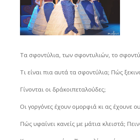
Τα
σφοντύλια
των
σφοντυλιών
το
σφοντύ
,
,
Τι
είναι
πια
αυτά
τα
σφοντύλια
Πώς
ξεκιν
;
Γίνονται
οι
δράκοιπεταλούδες
;
Οι
γοργόνες
έχουν
ομορφιά
κι
ας
έχουνε
ο
Πώς
υφαίνει
κανείς
με
μάτια
κλειστά
Πειν
;