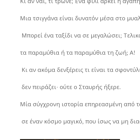
Κι
αν
ναι
τι
τρώνε
Ένα
φιλί
αρκεί
η
αγαπη
,
;
Μια
τσιγγάνα
είναι
δυνατόν
μέσα
στο
μυα
Μπορεί
ένα
ταξίδι
να
σε
μεγαλώσει
Τελικ
;
τα
παραμύθια
ή
τα
παραμύθια
τη
ζωή
Α
;
!
Κι
αν
ακόμα
δενξέρεις
τι
είναι
τα
σφοντύλ
δεν
πειράζει
ούτε
ο
Σταυρής
ήξερε
·
.
Μία
σύγχρονη
ιστορία
επηρεασμένη
από
τ
σε
έναν
κόσμο
μαγικό
που
ίσως
να
μη
δια
,