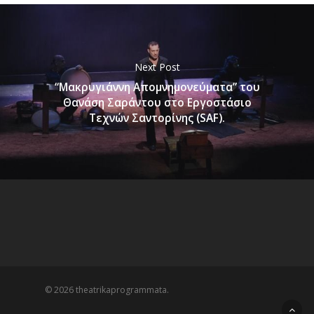
Next Post
“Μακρυγιάννη Απομνημονεύματα” του
Θανάση Σαράντου στο Εργοστάσιο
Τεχνών Σαντορίνης (SAF).
© 2026 theatrikaprogrammata.