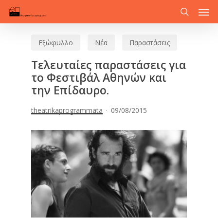
Men
Skip
to
search
main
Εξώφυλλο
Νέα
Παραστάσεις
content
Τελευταίες παραστάσεις για
το Φεστιβάλ Αθηνών και
την Επίδαυρο.
theatrikaprogrammata
09/08/2015