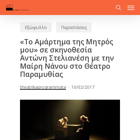
Men
Skip
to
search
main
Εξώφυλλο
Παραστάσεις
content
«Το Αμάρτημα της Μητρός
μου» σε σκηνοθεσία
Αντώνη Στελιανέση με την
Μαίρη Νάνου στο Θέατρο
Παραμυθίας
theatrikaprogrammata
10/02/2017