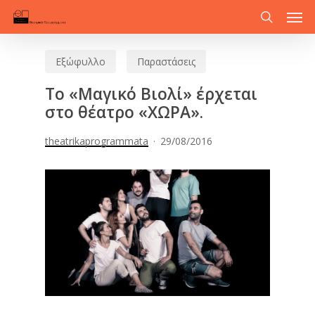
Men
Skip
to
search
main
Εξώφυλλο
Παραστάσεις
content
Το «Μαγικό Βιολί» έρχεται
στο θέατρο «ΧΩΡΑ».
theatrikaprogrammata
29/08/2016