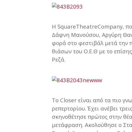
H SquareTheatreCompany, που
Δάφνη Μανούσου, Αργύρη Θανά
φορά στο φεστιβάλ μετά την 
θιάσων του Ο.Ε.Θ με το επίση
Ρεζά.
Το Closer είναι από τα πιο γ
ρεπερτορίου. Έχει ανέβει τρ
σκηνοθέτησε πρώτος στην θέατ
μετάφραση. Ακολούθησε ο Σταμ