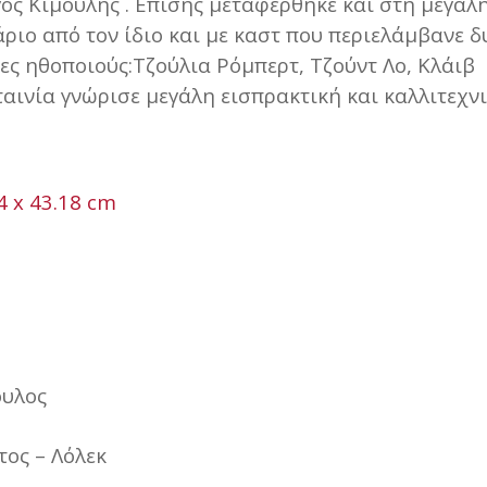
ος Κιμούλης . Επίσης μεταφέρθηκε και στη μεγάλ
ριο από τον ίδιο και με καστ που περιελάμβανε δ
ες ηθοποιούς:Τζούλια Ρόμπερτ, Τζούντ Λο, Κλάιβ
αινία γνώρισε μεγάλη εισπρακτική και καλλιτεχν
υλος
τος – Λόλεκ