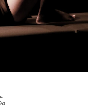
ία
θα