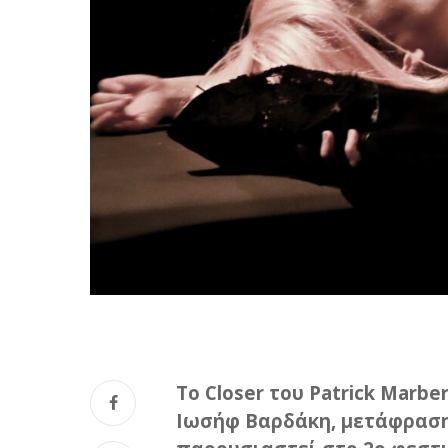
Το Closer του Patrick Marb
Ιωσήφ Βαρδάκη, μετάφραση