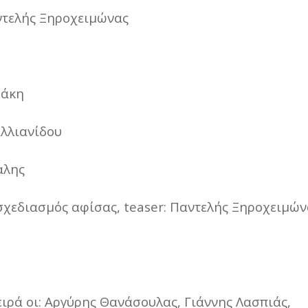
αντελής Ξηροχειμώνας
ράκη
αλλιανίδου
αλης
χεδιασμός αφίσας, teaser: Παντελής Ξηροχειμών
ιρά οι: Αργύρης Θανάσουλας, Γιάννης Λασπιάς,