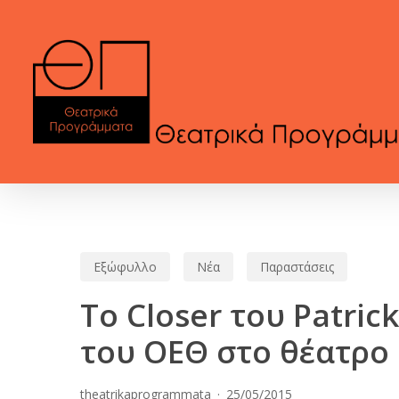
Skip
to
main
content
Εξώφυλλο
Νέα
Παραστάσεις
Το Closer του Patri
του ΟΕΘ στο θέατρο 
theatrikaprogrammata
25/05/2015