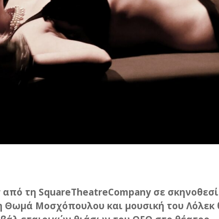
er από τη SquareTheatreCompany σε σκηνοθεσ
 Θωμά Μοσχόπουλου και μουσική του Λόλεκ 