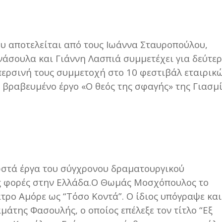
 αποτελείται από τους Ιωάννα Σταυροπούλου,
σουλα και Γιάννη Λασπιά συμμετέχει για δεύτε
περσινή τους συμμετοχή στο 10 φεστιβάλ εταιρικ
ς βραβευμένο έργο «Ο θεός της σφαγής» της Γιασμ
νωστά έργα του σύγχρονου δραματουργικού
εις φορές στην Ελλάδα.Ο Θωμάς Μοσχόπουλος το
ρο Αμόρε ως “Τόσο Κοντά”. Ο ίδιος υπόγραψε και
άτης Φασουλής, ο οποίος επέλεξε τον τίτλο “Εξ