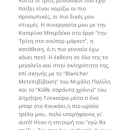
Κοίτα οι τρεις μονόλογοι που έχω
παίξει είναι νομίζω οι πιο
προσωπικές, οι πιο δικές μου
στιγμές. Η συνεργασία μου με την
Κατερίνα Μπερδέκα στο έργο “την
Τρίτη στο σούπερ-μάρκετ”, η
κατάθεση, ό,τι πιο γενναίο έχω
κάνει ποτέ. Η έκθεση σε όλο της το
μεγαλείο και στην σκληρότητα της,
επί σκηνής με το “Blanche/
Μετεπιβίβαση” του Μιχάλη Παλίλη
και το “Κάθε σαράντα χρόνια” του
Δημήτρη Τσεκούρα μέσα σ ένα
μπαρ στο Κουκάκι,η πιο ωραία
τρέλα μου…πολύ υπερήφανος γι’
αυτό! Ηταν η επιτομή του “εγώ θα