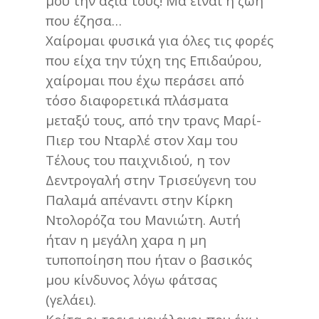
μου την αξία τους! Μα είναι η ζωή
που έζησα…
Χαίρομαι φυσικά για όλες τις φορές
που είχα την τύχη της Επιδαύρου,
χαίρομαι που έχω περάσει από
τόσο διαφορετικά πλάσματα
μεταξύ τους, από την τρανς Μαρί-
Πιερ του Νταρλέ στον Χαμ του
Τέλους του παιχνιδιού, η τον
Δεντρογαλή στην Τρισεύγενη του
Παλαμά απέναντι στην Κίρκη
Ντολορόζα του Μανιώτη. Αυτή
ήταν η μεγάλη χαρα η μη
τυποποίηση που ήταν ο βασικός
μου κίνδυνος λόγω φάτσας
(γελάει).