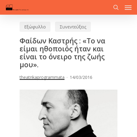
Men
Skip
to
search
main
Εξώφυλλο
Συνεντεύξεις
content
Φαίδων Καστρής : «Το να
είμαι ηθοποιός ήταν και
είναι το όνειρο της ζωής
μου».
theatrikaprogrammata
14/03/2016