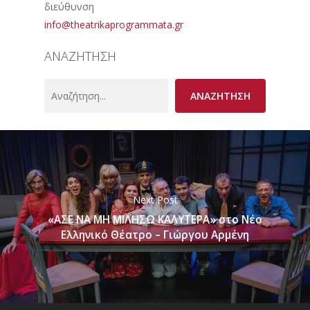
διεύθυνση
info@theatrikaprogrammata.gr
ΑΝΑΖΗΤΗΣΗ
Search
ΑΝΑΖΗΤΗΣΗ
Next Post
«ΑΣΕ ΝΑ ΜΗ ΜΙΛΗΣΩ ΚΑΛΥΤΕΡΑ» στο Νέο
Ελληνικό Θέατρo – Γιώργου Αρμένη