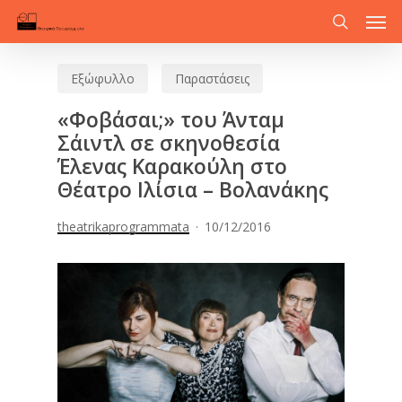
Men
Skip
to
search
main
Εξώφυλλο
Παραστάσεις
content
«Φοβάσαι;» του Άνταμ
Σάιντλ σε σκηνοθεσία
Έλενας Καρακούλη στο
Θέατρο Ιλίσια – Βολανάκης
theatrikaprogrammata
10/12/2016