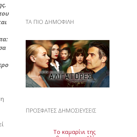
ς.
που
και
ΤΑ ΠΙΟ ΔΗΜΟΦΙΛΗ
πα:
σα
ερο
τη
ΠΡΟΣΦΑΤΕΣ ΔΗΜΟΣΙΕΥΣΕΙΣ
εί
Το καμαρίνι της