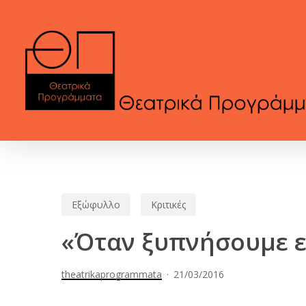
Skip
to
main
content
Εξώφυλλο
Κριτικές
«Όταν ξυπνήσουμε εμ
theatrikaprogrammata
21/03/2016