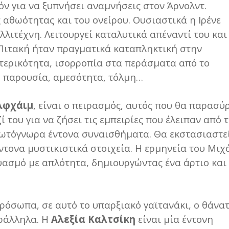
ν για να ξυπνήσει αναμνήσεις στον Άρνολντ.
 αθωότητας και του ονείρου. Ουσιαστικά η Ιρένε
λλιτέχνη. Λειτουργεί καταλυτικά απέναντί του και
 Πιτακή ήταν πραγματικά καταπληκτική στην
ωτερικότητα, ισορροπία στα περάσματα από το
η παρουσία, αμεσότητα, τόλμη…
λφχάιμ
, είναι ο πειρασμός, αυτός που θα παρασύ
ί του για να ζήσει τις εμπειρίες που έλειπαν από 
πρωτόγνωρα έντονα συναισθήματα. Θα εκστασιαστε
τονα μυστικιστικά στοιχεία. Η ερμηνεία του Μιχ
υασμό με απλότητα, δημιουργώντας ένα άρτιο και
ρόσωπα, σε αυτό το υπαρξιακό γαϊτανάκι, ο θάνα
αράλληλα. Η
Αλεξία Καλτσίκη
είναι μία έντονη