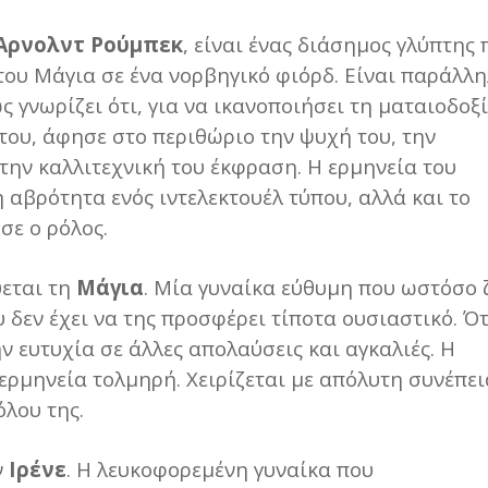
Άρνολντ Ρούμπεκ
, είναι ένας διάσημος γλύπτης 
 του Μάγια σε ένα νορβηγικό φιόρδ. Είναι παράλλ
ς γνωρίζει ότι, για να ικανοποιήσει τη ματαιοδοξ
ς του, άφησε στο περιθώριο την ψυχή του, την
την καλλιτεχνική του έκφραση. Η ερμηνεία του
 αβρότητα ενός ιντελεκτουέλ τύπου, αλλά και το
σε ο ρόλος.
εται τη
Μάγια
. Μία γυναίκα εύθυμη που ωστόσο 
 δεν έχει να της προσφέρει τίποτα ουσιαστικό. Ό
ν ευτυχία σε άλλες απολαύσεις και αγκαλιές. Η
ερμηνεία τολμηρή. Χειρίζεται με απόλυτη συνέπει
όλου της.
ν
Ιρένε
. Η λευκοφορεμένη γυναίκα που