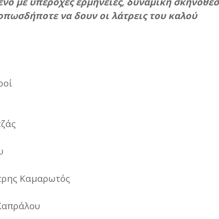
νο με υπέροχες ερμηνείες, δυναμική σκηνοθεσ
οπωσδήποτε να δουν οι λάτρεις του καλού
ροί
τζάς
υ
τρης Καμαρωτός
Καπράλου