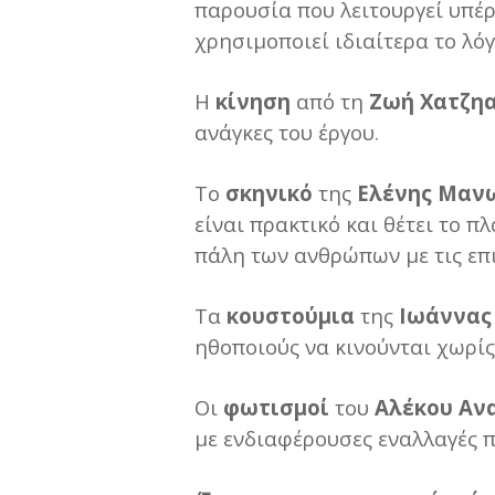
παρουσία που λειτουργεί υπέ
χρησιμοποιεί ιδιαίτερα το λό
Η
κίνηση
από τη
Ζωή Χατζη
ανάγκες του έργου.
Το
σκηνικό
της
Ελένης Μαν
είναι πρακτικό και θέτει το π
πάλη των ανθρώπων με τις επι
Τα
κουστούμια
της
Ιωάννας
ηθοποιούς να κινούνται χωρίς
Οι
φωτισμοί
του
Αλέκου Αν
με ενδιαφέρουσες εναλλαγές 