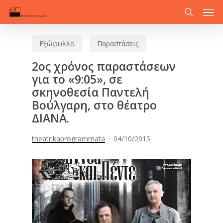
Men
Skip
to
search
main
Εξώφυλλο
Παραστάσεις
content
2ος χρόνος παραστάσεων
για το «9:05», σε
σκηνοθεσία Παντελή
Βούλγαρη, στο θέατρο
ΔΙΑΝΑ.
theatrikaprogrammata
04/10/2015