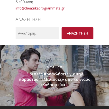
διεύθυνση
info@theatrikaprogrammata.gr
ΑΝΑΖΗΤΗΣΗ
Search
ΑΝΑΖΗΤΗΣΗ
Next Post
3 διπλές προσκλήσεις για την
παράσταση «Μέλισσες» από το θίασο
«Καθρεφτάκι».