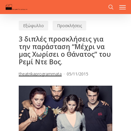
Men
Skip
to
search
main
Εξώφυλλο
Προσκλήσεις
content
3 διπλές προσκλήσεις για
την παράσταση “Μέχρι να
μας Χωρίσει ο Θάνατος” του
Ρεμί Ντε Βος.
theatrikaprogrammata
05/11/2015