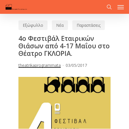
Men
Skip
to
search
main
Εξώφυλλο
Νέα
Παραστάσεις
content
4ο Φεστιβάλ Εταιρικών
Θιάσων από 4-17 Μαΐου στο
Θέατρο ΓΚΛΟΡΙΑ.
theatrikaprogrammata
03/05/2017