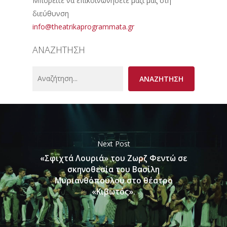
Μπορείτε να επικοινωνήσετε μαζί μας στη
διεύθυνση
info@theatrikaprogrammata.gr
ΑΝΑΖΗΤΗΣΗ
Search
ΑΝΑΖΗΤΗΣΗ
Next Post
«Σφιχτά Λουριά» του Ζωρζ Φεντώ σε
σκηνοθεσία του Βασίλη
Μυριανθόπουλου στο θέατρο
«Κιβωτός».