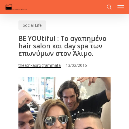
Men
Skip
to
search
main
Social Life
content
BE YOUtiful : Το αγαπημένο
hair salon και day spa των
επωνύμων στον Άλιμο.
theatrikaprogrammata
13/02/2016