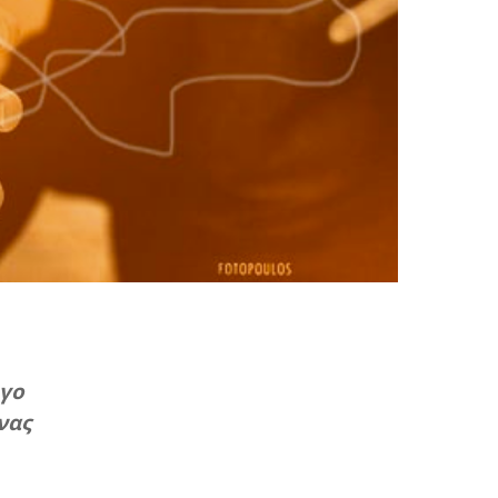
ργο
νας