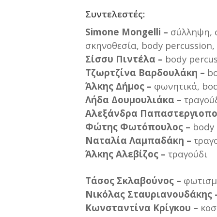
Συντελεστές:
Simone Mongelli –
σύλληψη, 
σκηνοθεσία, body percussion
Σίσσυ Πιντέλα –
body percus
Τζωρτζίνα Βαρδουλάκη –
bo
Άλκης
Δήμος
–
φωνητικά, bod
Λήδα
Δουμουλιάκα
–
τραγούδ
Αλεξάνδρα Παπαστεργιοπο
Φώτης Φωτόπουλος –
body 
Ναταλία Λαμπαδάκη –
τραγο
Άλκης Αλεβίζος –
τραγούδι
Τάσος Σκλαβούνος –
φωτισμ
Νικόλας Σταυριανουδάκης 
Κωνσταντίνα Κρίγκου –
κοσ