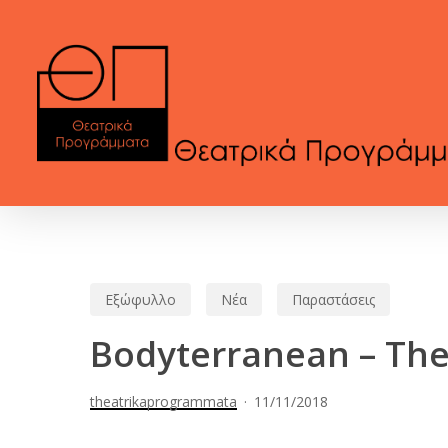
Skip
to
main
content
Εξώφυλλο
Νέα
Παραστάσεις
Bodyterranean – Th
theatrikaprogrammata
11/11/2018