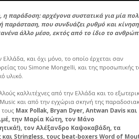
, η παράδοση: αρχέγονα συστατικά για μία πολ
 παράσταση, που συνδυάζει ρυθμό και κίνηση
κανένα άλλο μέσο, εκτός από το ίδιο το ανθρώπ
 Ελλάδα, και όχι μόνο, το οποίο έρχεται σαν
ορείας του Simone Mongelli, και της προσωπικής 
ό υλικό.
λούς καλλιτέχνες από την Ελλάδα και το εξωτερικ
 Music και από την εγχώρια σκηνή της παραδοσια
ς τους
Max Pollak, Bryan Dyer, Antwan Davis και
τιμέ, την Μαρία Κώτη, τον Μάνο
τικά!), τον Αλέξανδρο Καψοκαβάδη, τα
αι Stringless, τους beat-boxers Word of Mou