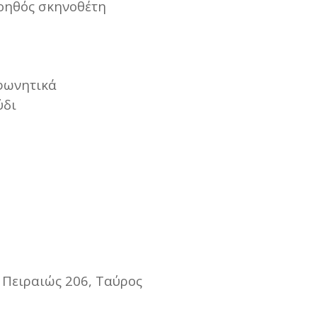
οηθός σκηνοθέτη
φωνητικά
ύδι
 Πειραιώς 206, Ταύρος