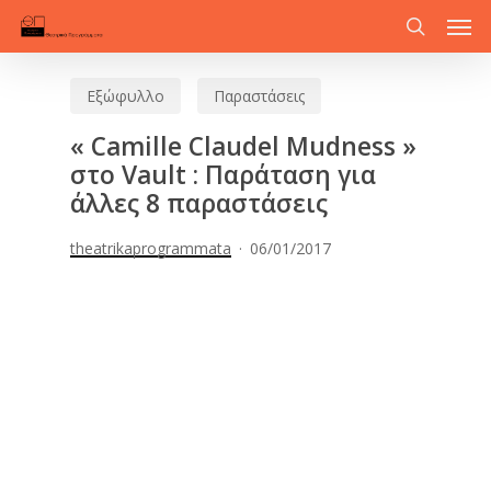
Men
Skip
to
search
main
Εξώφυλλο
Παραστάσεις
content
« Camille Claudel Mudness »
στο Vault : Παράταση για
άλλες 8 παραστάσεις
theatrikaprogrammata
06/01/2017