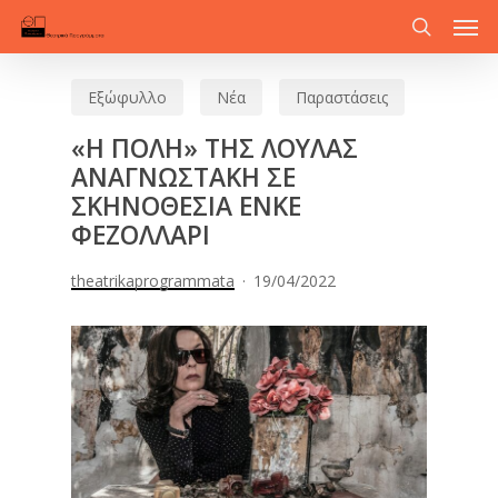
Men
Skip
to
search
main
Εξώφυλλο
Νέα
Παραστάσεις
content
«H ΠΟΛΗ» ΤΗΣ ΛΟΥΛΑΣ
ΑΝΑΓΝΩΣΤΑΚΗ ΣΕ
ΣΚΗΝΟΘΕΣΙΑ ΕΝΚΕ
ΦΕΖΟΛΛΑΡΙ
theatrikaprogrammata
19/04/2022