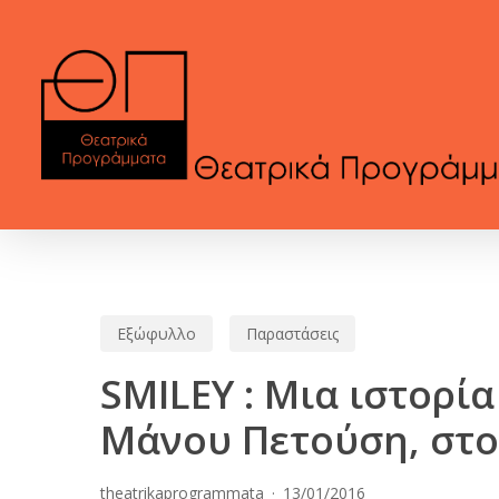
Skip
to
main
content
Εξώφυλλο
Παραστάσεις
SMILEY : Μια ιστορί
Μάνου Πετούση, στο
theatrikaprogrammata
13/01/2016