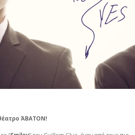
 θέατρο ΆΒΑΤΟΝ!
το “
Smiley
” του Guillem Clua, έναν από τους πιο