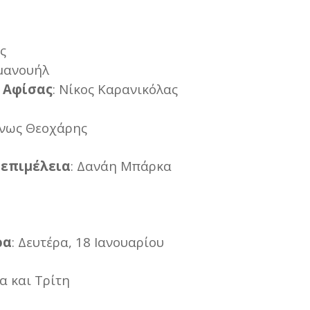
ς
μανουήλ
 Αφίσας
: Νίκος Καρανικόλας
ίνως Θεοχάρης
 επιμέλεια
: Δανάη Μπάρκα
ρα
: Δευτέρα, 18 Ιανουαρίου
ρα και Τρίτη