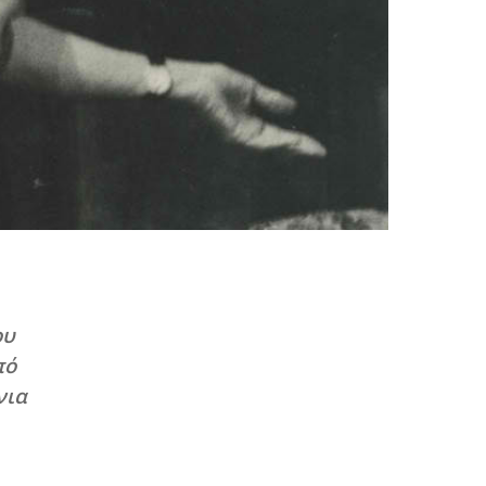
ου
πό
νια