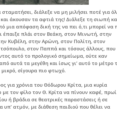
σταματήσει, διάλεξε να μη μιλήσει ποτέ για ό
 και άκουσαν τα αφτιά της! Διάλεξε τη σιωπή κα
ό μια απόφαση δική της να πει ό,τι μπορεί να 
ι έπαιξε πλάι στον Βεάκη, στον Μινωτή, στην
την Κυβέλη, στην Αρώνη, στον Πολίτη, στον
ωτσόπουλο, στον Παππά και τόσους άλλους, που
οντος αυτό το προλογικό σημείωμα, ούτε καν
από αυτά τα μεγέθη και ίσως γι’ αυτό το μέτρο 
ο μικρό, σίγουρα πιο φτωχό.
ς για χρόνια του Θόδωρου Κρίτα, μια κυρία
με τον φίλο τον Θ. Κρίτα να πίνουν καφέ, πρωί
ου ή βράδια σε θεατρικές παραστάσεις ή σε
 υπ’ ατμόν, με διάθεση παιδιού που θέλει να