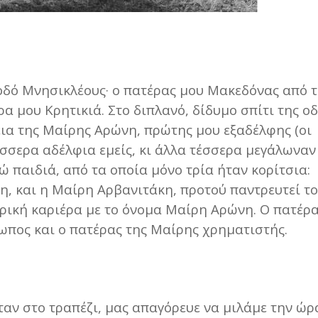
οδό Μνησικλέους· ο πατέρας μου Μακεδόνας από 
ρα μου Κρητικιά. Στο διπλανό, δίδυμο σπίτι της ο
εια της Μαίρης Αρώνη, πρώτης μου εξαδέλφης (οι
έσσερα αδέλφια εμείς, κι άλλα τέσσερα μεγάλωναν
ώ παιδιά, από τα οποία μόνο τρία ήταν κορίτσια:
η, και η Μαίρη Αρβανιτάκη, προτού παντρευτεί τ
ρική καριέρα με το όνομα Μαίρη Αρώνη. Ο πατέρ
ωπος και ο πατέρας της Μαίρης χρηματιστής.
αν στο τραπέζι, μας απαγόρευε να μιλάμε την ώρ