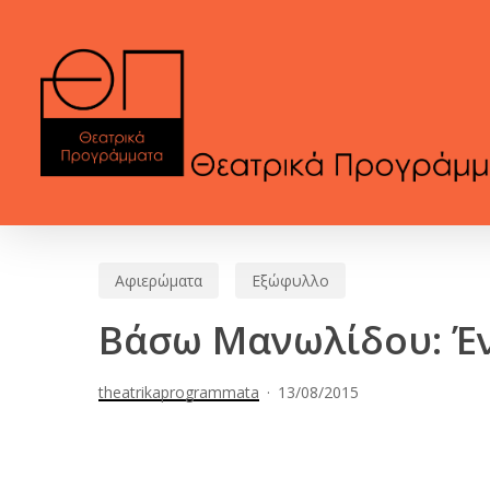
Skip
to
main
content
Αφιερώματα
Εξώφυλλο
Βάσω Μανωλίδου: Έν
theatrikaprogrammata
13/08/2015